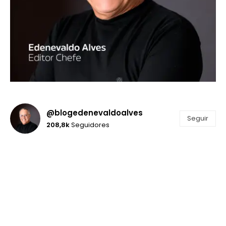
@blogedenevaldoalves
Seguir
208,8k
Seguidores