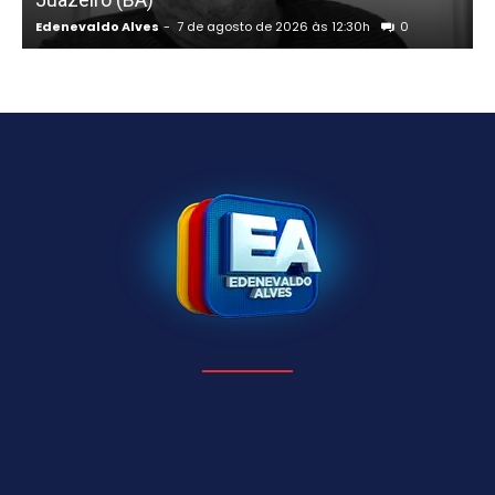
Edenevaldo Alves
-
7 de agosto de 2026 às 12:30h
0
E