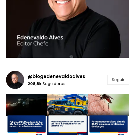
@blogedenevaldoalves
Seguir
208,8k
Seguidores