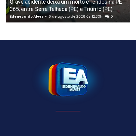
Grave acidente deixa um morto e feridos na PE-
v
365, entre Serra Talhada (PE) e Triunfo (PE)
Edenevaldo Alves
-
6 de agosto de 2026 às 12:30h
0
E