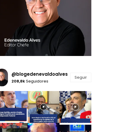
@blogedenevaldoalves
Seguir
208,8k
Seguidores