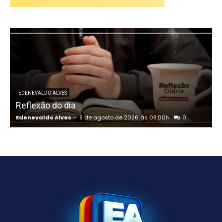
EDENEVALDO ALVES
Reflexão do dia
Edenevaldo Alves
-
9 de agosto de 2026 às 08:00h
0
E