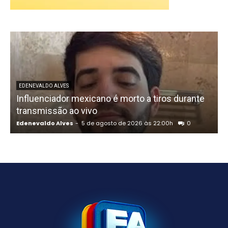
U
EDENEVALDO ALVES
Influenciador mexicano é morto a tiros durante
o
transmissão ao vivo
Edenevaldo Alves
-
5 de agosto de 2026 às 22:00h
0
E