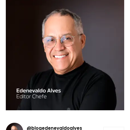
@blogedenevaldoalves