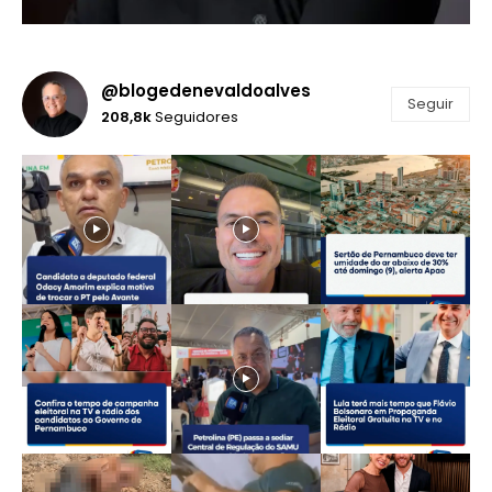
@blogedenevaldoalves
Seguir
208,8k
Seguidores