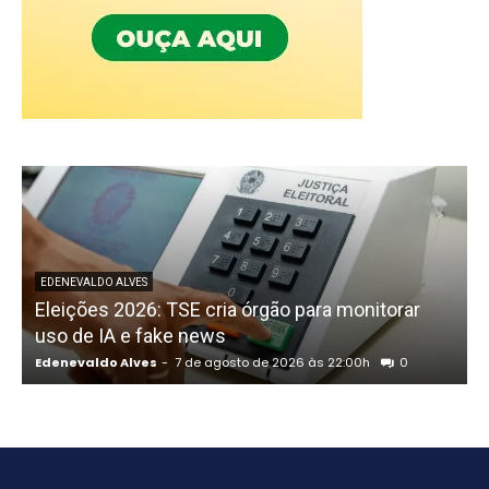
P
EDENEVALDO ALVES
Eleições 2026: TSE cria órgão para monitorar
uso de IA e fake news
Edenevaldo Alves
-
7 de agosto de 2026 às 22:00h
0
E