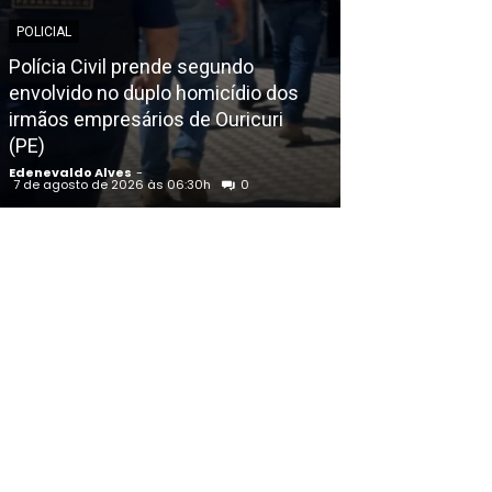
POLICIAL
POLICIAL
Polícia Civil prende segundo
envolvido no duplo homicídio dos
Indiciado por
irmãos empresários de Ouricuri
academia na fr
(PE)
transferido pa
Edenevaldo Alves
-
Edenevaldo Alves
7 de agosto de 2026 às 06:30h
0
7 de agosto de 20