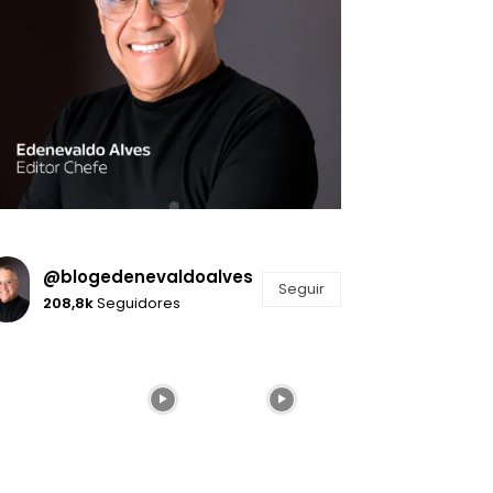
@blogedenevaldoalves
Seguir
208,8k
Seguidores