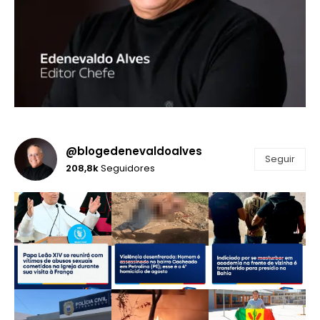
@blogedenevaldoalves
Seguir
208,8k
Seguidores