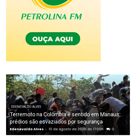
EDENEVALDO ALVES
Terremoto na Colômbia é sentido em Manaus;
F
prédios são esvaziados por segurança
Edenevaldo Alves
-
10 de agosto de 2026 às 17:00h
0
E