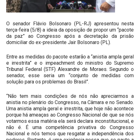
O senador Flávio Bolsonaro (PL-RJ) apresentou nesta
terça-feira (5/8) a ideia da oposição de ⁠propor um “pacote
da paz” ao Congresso após a decretação da prisão
domiciliar do ex-presidente Jair Bolsonaro (PL).
Entre as medidas do pacote estarão a “anistia ampla geral
e irrestrita” e o impeachment do ministro do Supremo
Tribunal Federal (STF) Alexandre de Moraes. Segundo o
senador, esse seria um “conjunto de medidas com
solução para os problemas do Brasil”.
“Não tem mais condições de nós não apreciarmos a
anistia no plenário do Congresso, na Câmara e no Senado.
Uma anistia ampla geral e irrestrita, que hoje não acontece
porque há ameaças ao Congresso Nacional de que se nós
votarmos essa matéria ela será declara inconstitucional, e
não é. É uma competência privativa do Congresso
Nacional e nós temos que resgatar a independência dos
poderes. Portanto, é uma exigência nossa que se paute a