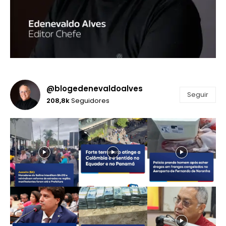
@blogedenevaldoalves
Seguir
208,8k
Seguidores