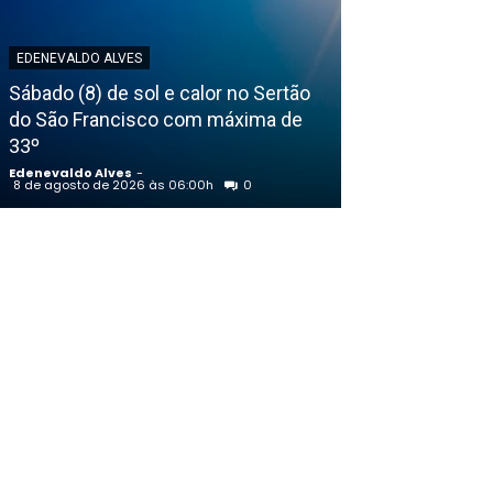
EDENEVALDO ALVES
EDENEVALDO ALVE
Sábado (8) de sol e calor no Sertão
do São Francisco com máxima de
Eleições 2026:
33º
monitorar uso 
Edenevaldo Alves
-
Edenevaldo Alves
8 de agosto de 2026 às 06:00h
0
7 de agosto de 202