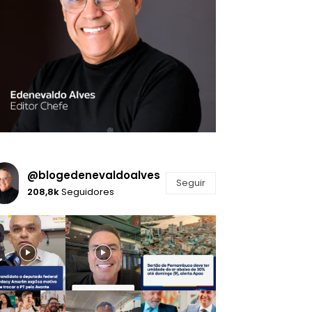
@blogedenevaldoalves
Seguir
208,8k
Seguidores