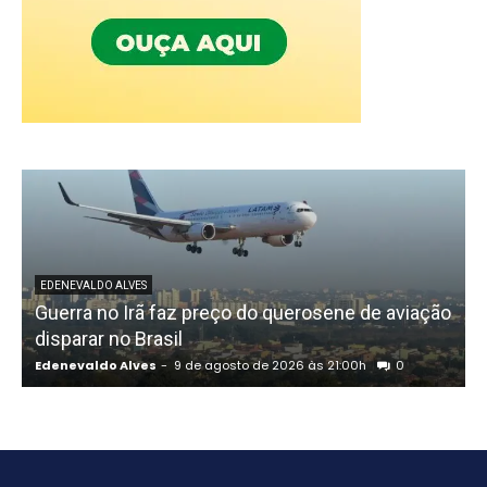
EDENEVALDO ALVES
Guerra no Irã faz preço do querosene de aviação
disparar no Brasil
Edenevaldo Alves
-
9 de agosto de 2026 às 21:00h
0
E