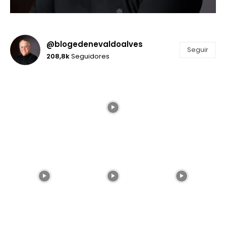
@blogedenevaldoalves
Seguir
208,8k
Seguidores