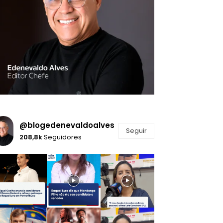
@blogedenevaldoalves
Seguir
208,8k
Seguidores