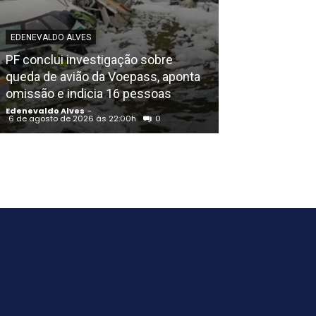
EDENEVALDO ALVES
POLICIAL
PF conclui investigação sobre
Igreja Batista 
queda de avião da Voepass, aponta
aniversário em
omissão e indicia 16 pessoas
noite de louvo
Edenevaldo Alves
-
Edenevaldo Alves
6 de agosto de 2026 às 22:00h
0
6 de agosto de 202