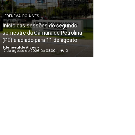
EDENEVALDO ALVES
EDENEVALDO ALVE
Início das sessões do segundo
IDEB: Prefeit
semestre da Câmara de Petrolina
liderança de P
(PE) é adiado para 11 de agosto
pública de Pe
Edenevaldo Alves
-
Edenevaldo Alves
7 de agosto de 2026 às 08:30h
0
7 de agosto de 202