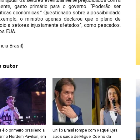
a ajudar os setores eventualmente prejudicados com a
ente, gasto primário para o governo. “Poderão ser
íticas econômicas.” Questionado sobre a possibilidade
exemplo, o ministro apenas declarou que o plano de
poio a setores injustamente afetados”, como pescados,
 os EUA.
cia Brasil)
o autor
é o primeiro brasileiro a
União Brasil rompe com Raquel Lyra
r no Hordern Pavilion, em
após saída de Miguel Coelho da