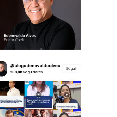
@blogedenevaldoalves
Seguir
208,8k
Seguidores