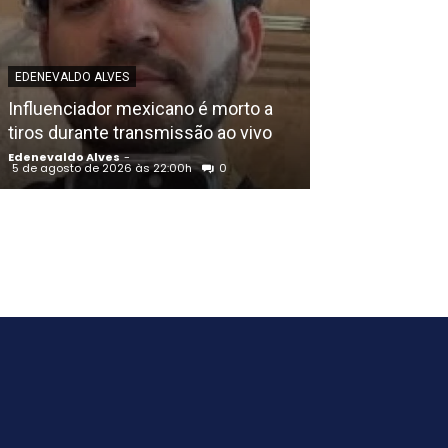
EDENEVALDO ALVE
EDENEVALDO ALVES
União Progress
Influenciador mexicano é morto a
Raquel Lyra e o
tiros durante transmissão ao vivo
de Eduardo da
Edenevaldo Alves
-
Edenevaldo Alves
5 de agosto de 2026 às 22:00h
0
5 de agosto de 202