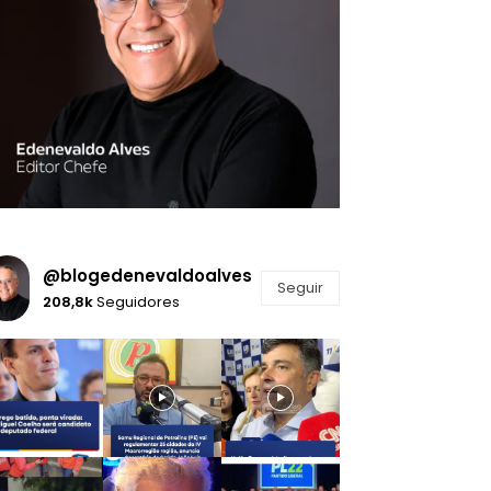
@blogedenevaldoalves
Seguir
208,8k
Seguidores