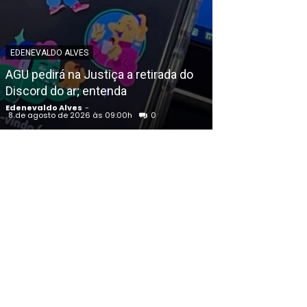
EDENEVALDO ALVES
EDENEVALDO ALVE
AGU pedirá na Justiça a retirada do
Discord do ar; entenda
Reflexão do di
Edenevaldo Alves
-
Edenevaldo Alves
8 de agosto de 2026 às 09:00h
0
8 de agosto de 20