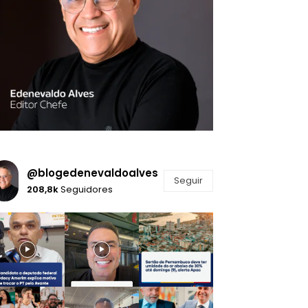
@blogedenevaldoalves
Seguir
208,8k
Seguidores