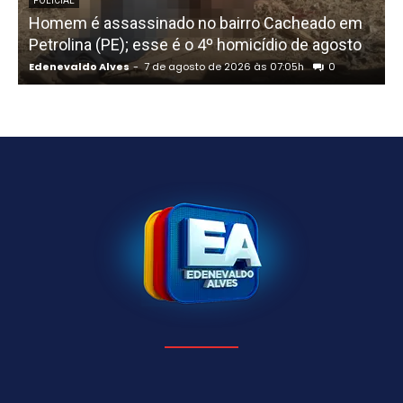
P
POLICIAL
Homem é assassinado no bairro Cacheado em
Petrolina (PE); esse é o 4º homicídio de agosto
Edenevaldo Alves
-
7 de agosto de 2026 às 07:05h
0
E