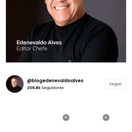
@blogedenevaldoalves
Seguir
208,8k
Seguidores