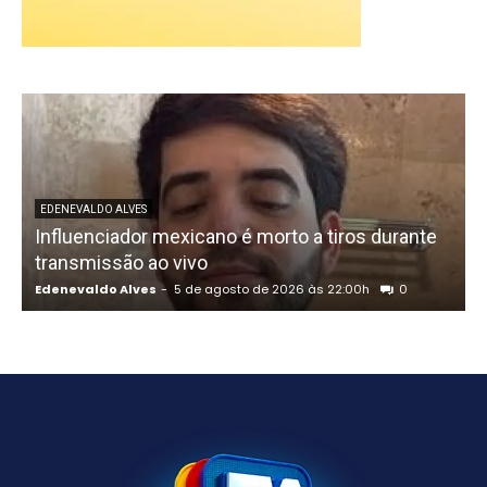
U
EDENEVALDO ALVES
Influenciador mexicano é morto a tiros durante
o
transmissão ao vivo
Edenevaldo Alves
-
5 de agosto de 2026 às 22:00h
0
E