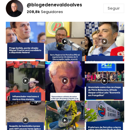
@blogedenevaldoalves
Seguir
208,8k
Seguidores