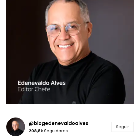
@blogedenevaldoalves
Seguir
208,8k
Seguidores