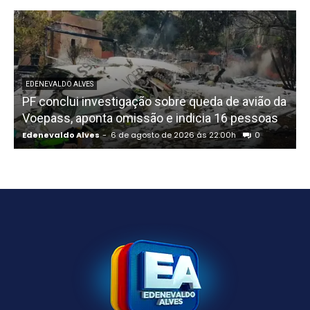
EDENEVALDO ALVES
PF conclui investigação sobre queda de avião da
I
Voepass, aponta omissão e indicia 16 pessoas
Edenevaldo Alves
-
6 de agosto de 2026 às 22:00h
0
E