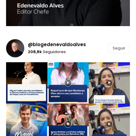
@blogedenevaldoalves
Seguir
208,8k
Seguidores