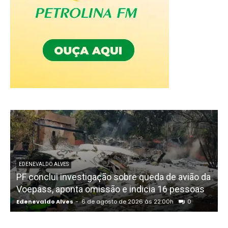
EDENEVALDO ALVES
PF conclui investigação sobre queda de avião da
I
Voepass, aponta omissão e indicia 16 pessoas
Edenevaldo Alves
-
6 de agosto de 2026 às 22:00h
0
E