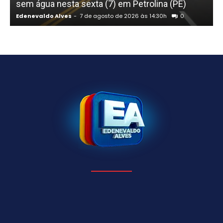
sem água nesta sexta (7) em Petrolina (PE)
Edenevaldo Alves
-
7 de agosto de 2026 às 14:30h
0
E