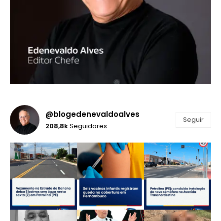
@blogedenevaldoalves
Seguir
208,8k
Seguidores