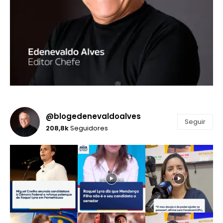
@blogedenevaldoalves
Seguir
208,8k
Seguidores