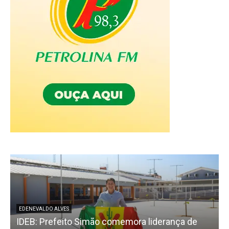
EDENEVALDO ALVES
IDEB: Prefeito Simão comemora liderança de
F