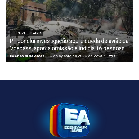
EDENEVALDO ALVES
PF conclui investigação sobre queda de avião da
I
Voepass, aponta omissão e indicia 16 pessoas
Edenevaldo Alves
-
6 de agosto de 2026 às 22:00h
0
E