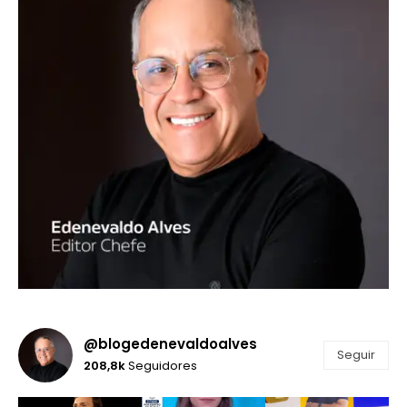
@blogedenevaldoalves
Seguir
208,8k
Seguidores