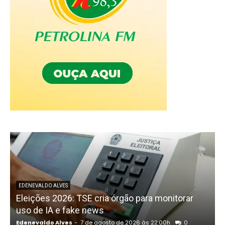
P
EDENEVALDO ALVES
Eleições 2026: TSE cria órgão para monitorar
uso de IA e fake news
Edenevaldo Alves
-
7 de agosto de 2026 às 22:00h
0
E