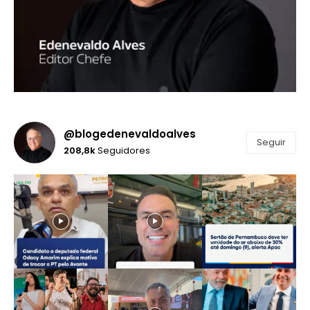
@blogedenevaldoalves
Seguir
208,8k
Seguidores