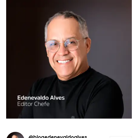
@blogedenevaldoalves