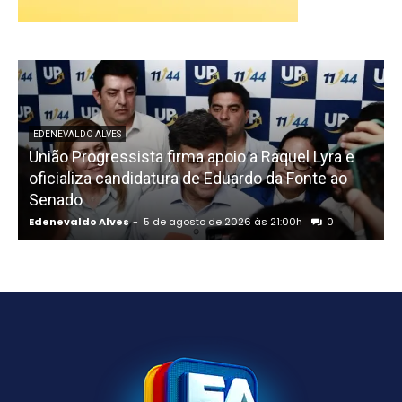
EDENEVALDO ALVES
União Progressista firma apoio a Raquel Lyra e
oficializa candidatura de Eduardo da Fonte ao
Senado
Edenevaldo Alves
-
5 de agosto de 2026 às 21:00h
0
E