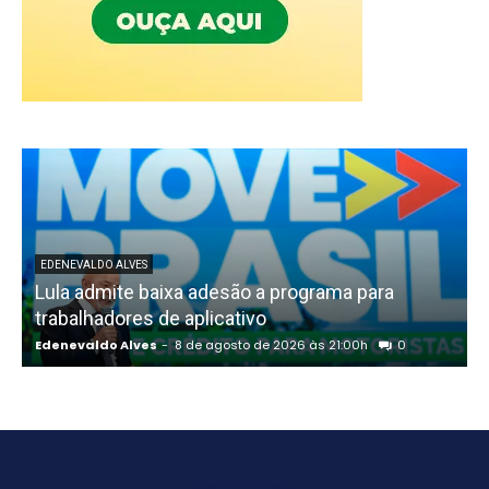
EDENEVALDO ALVES
Lula admite baixa adesão a programa para
trabalhadores de aplicativo
Edenevaldo Alves
-
8 de agosto de 2026 às 21:00h
0
E