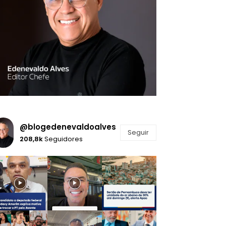
@blogedenevaldoalves
Seguir
208,8k
Seguidores