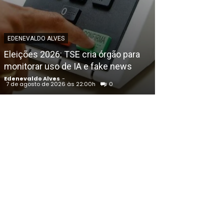
EDENEVALDO ALVE
Petrolina (PE)
EDENEVALDO ALVES
Congresso Bras
Eleições 2026: TSE cria órgão para
Educação Físic
monitorar uso de IA e fake news
Francisco
Edenevaldo Alves
-
Edenevaldo Alves
7 de agosto de 2026 às 22:00h
0
7 de agosto de 202