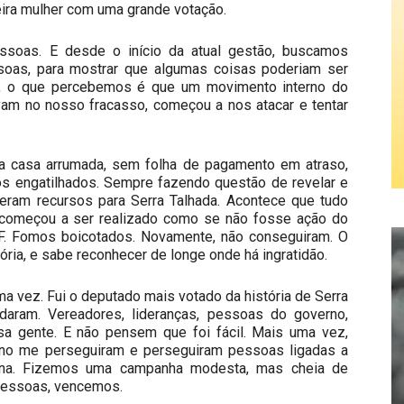
eira mulher com uma grande votação.
ssoas. E desde o início da atual gestão, buscamos
ssoas, para mostrar que algumas coisas poderiam ser
to, o que percebemos é que um movimento interno do
vam no nosso fracasso, começou a nos atacar e tentar
a casa arrumada, sem folha de pagamento em atraso,
os engatilhados. Sempre fazendo questão de revelar e
ram recursos para Serra Talhada. Acontece que tudo
começou a ser realizado como se não fosse ação do
F. Fomos boicotados. Novamente, não conseguiram. O
ria, e sabe reconhecer de longe onde há ingratidão.
a vez. Fui o deputado mais votado da história de Serra
daram. Vereadores, lideranças, pessoas do governo,
sa gente. E não pensem que foi fácil. Mais uma vez,
no me perseguiram e perseguiram pessoas ligadas a
ana. Fizemos uma campanha modesta, mas cheia de
 pessoas, vencemos.