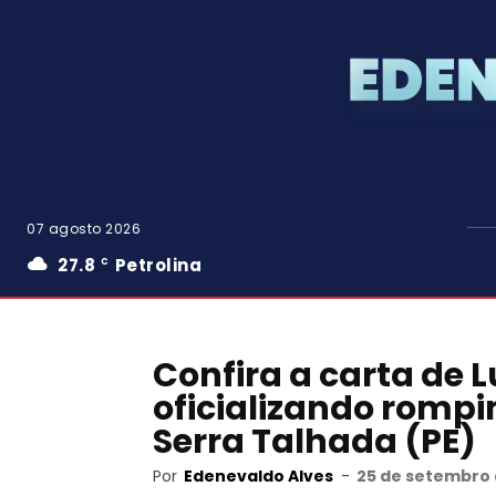
07 agosto 2026
27.8
Petrolina
C
Confira a carta de 
oficializando romp
Serra Talhada (PE)
Por
Edenevaldo Alves
-
25 de setembro 