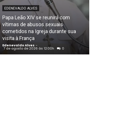
EDENEVALDO ALVES
EDENEVALDO ALVE
Papa Leão XIV se reunirá com
Prefeitura de 
vítimas de abusos sexuais
suspensão tem
cometidos na Igreja durante sua
serviços do C
visita à França
fim de seman
Edenevaldo Alves
-
Edenevaldo Alves
7 de agosto de 2026 às 12:00h
0
7 de agosto de 202