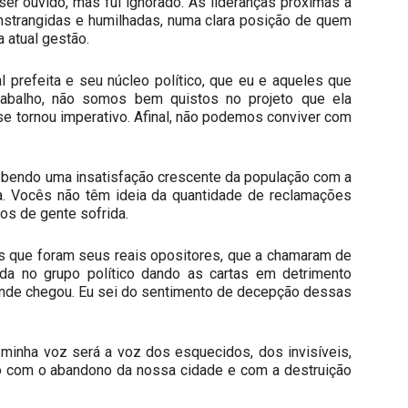
 ser ouvido, mas fui ignorado. As lideranças próximas a
nstrangidas e humilhadas, numa clara posição de quem
 atual gestão.
l prefeita e seu núcleo político, que eu e aqueles que
abalho, não somos bem quistos no projeto que ela
se tornou imperativo. Afinal, não podemos conviver com
ebendo uma insatisfação crescente da população com a
ra. Vocês não têm ideia da quantidade de reclamações
os de gente sofrida.
s que foram seus reais opositores, que a chamaram de
da no grupo político dando as cartas em detrimento
 onde chegou. Eu sei do sentimento de decepção dessas
minha voz será a voz dos esquecidos, dos invisíveis,
do com o abandono da nossa cidade e com a destruição