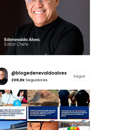
@blogedenevaldoalves
Seguir
208,8k
Seguidores