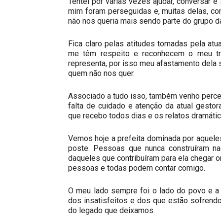
Tentei por várias vezes ajudar, conversar e
mim foram perseguidas e, muitas delas, co
não nos queria mais sendo parte do grupo da
Fica claro pelas atitudes tomadas pela atua
me têm respeito e reconhecem o meu tr
representa, por isso meu afastamento dela 
quem não nos quer.
Associado a tudo isso, também venho perc
falta de cuidado e atenção da atual gesto
que recebo todos dias e os relatos dramátic
Vemos hoje a prefeita dominada por aquele
poste. Pessoas que nunca construíram na
daqueles que contribuíram para ela chegar
pessoas e todas podem contar comigo.
O meu lado sempre foi o lado do povo e a 
dos insatisfeitos e dos que estão sofren
do legado que deixamos.