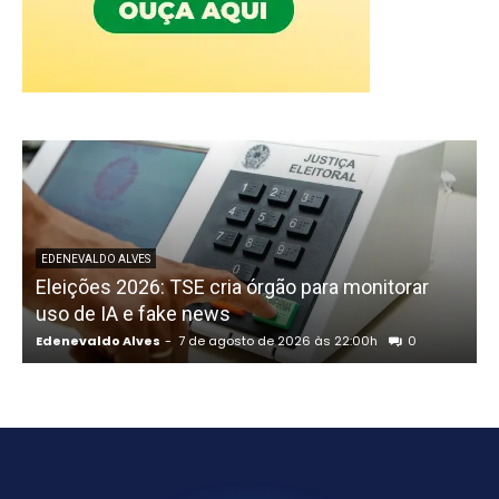
P
EDENEVALDO ALVES
Eleições 2026: TSE cria órgão para monitorar
uso de IA e fake news
Edenevaldo Alves
-
7 de agosto de 2026 às 22:00h
0
E