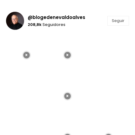
@blogedenevaldoalves
Seguir
208,8k
Seguidores