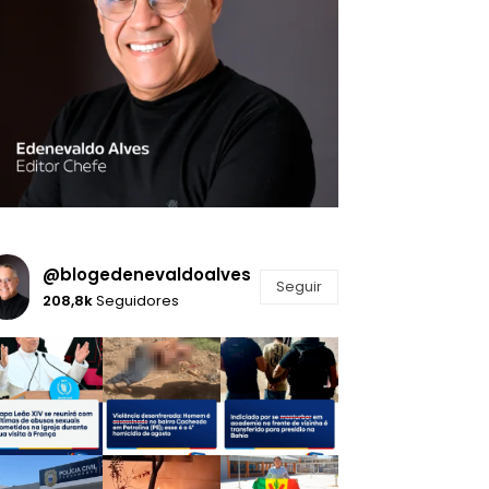
@blogedenevaldoalves
Seguir
208,8k
Seguidores