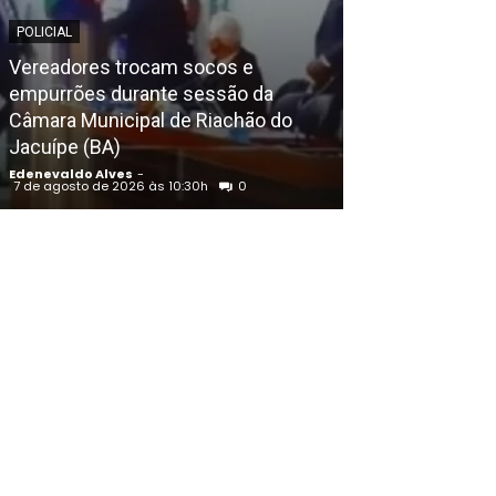
POLICIAL
EDENEVALDO ALVE
Vereadores trocam socos e
Declaração de
empurrões durante sessão da
ao governo de
Câmara Municipal de Riachão do
divulgada pelo
Jacuípe (BA)
359 mil e João
Edenevaldo Alves
-
Edenevaldo Alves
7 de agosto de 2026 às 10:30h
0
7 de agosto de 202