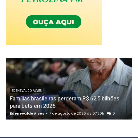
EDENEVALDO ALVES
Famílias brasileiras perderam R$ 62,5 bilhões
para bets em 2025
Edenevaldo Alves
-
7 de agosto de 2026 às 07:30h
0
E