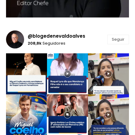
@blogedenevaldoalves
Seguir
208,8k
Seguidores