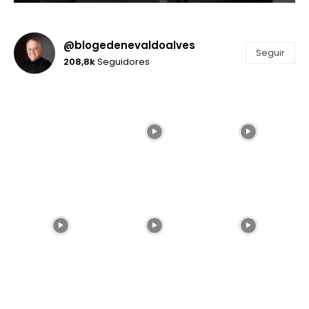
@blogedenevaldoalves
Seguir
208,8k
Seguidores