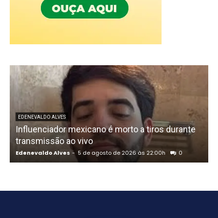
U
EDENEVALDO ALVES
Influenciador mexicano é morto a tiros durante
o
transmissão ao vivo
Edenevaldo Alves
-
5 de agosto de 2026 às 22:00h
0
E