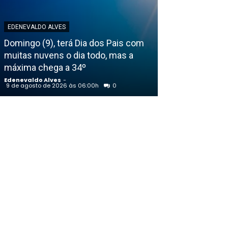
EDENEVALDO ALVES
EDENEVALDO ALVE
Domingo (9), terá Dia dos Pais com
Lula admite ba
muitas nuvens o dia todo, mas a
programa para
máxima chega a 34º
aplicativo
Edenevaldo Alves
-
Edenevaldo Alves
9 de agosto de 2026 às 06:00h
0
8 de agosto de 202