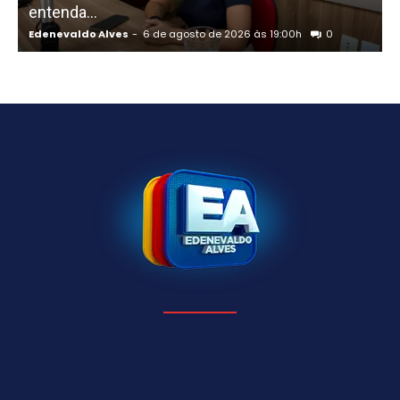
entenda...
d
Edenevaldo Alves
-
6 de agosto de 2026 às 19:00h
0
E