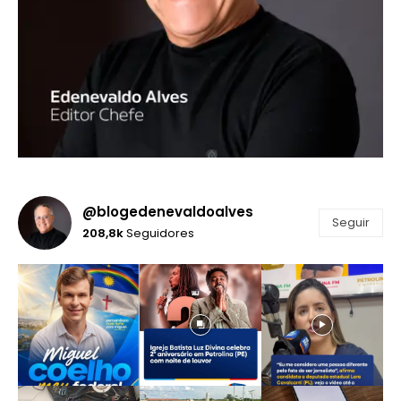
@blogedenevaldoalves
Seguir
208,8k
Seguidores