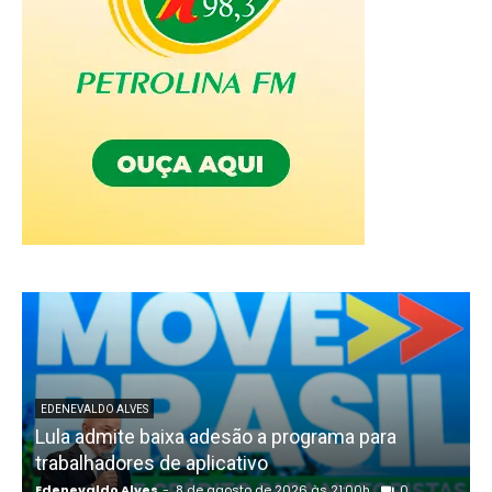
EDENEVALDO ALVES
Lula admite baixa adesão a programa para
trabalhadores de aplicativo
Edenevaldo Alves
-
8 de agosto de 2026 às 21:00h
0
E