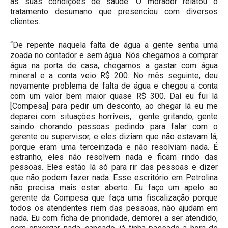
às suas condições de saúde. O morador relatou o
tratamento desumano que presenciou com diversos
clientes.
“De repente naquela falta de água a gente sentia uma
zoada no contador e sem água. Nós chegamos a comprar
água na porta de casa, chegamos a gastar com água
mineral e a conta veio R$ 200. No mês seguinte, deu
novamente problema de falta de água e chegou a conta
com um valor bem maior quase R$ 300. Daí eu fui lá
[Compesa] para pedir um desconto, ao chegar lá eu me
deparei com situações horríveis, gente gritando, gente
saindo chorando pessoas pedindo para falar com o
gerente ou supervisor, e eles diziam que não estavam lá,
porque eram uma terceirizada e não resolviam nada. É
estranho, eles não resolvem nada e ficam rindo das
pessoas. Eles estão lá só para rir das pessoas e dizer
que não podem fazer nada. Esse escritório em Petrolina
não precisa mais estar aberto. Eu faço um apelo ao
gerente da Compesa que faça uma fiscalização porque
todos os atendentes riem das pessoas, não ajudam em
nada. Eu com ficha de prioridade, demorei a ser atendido,