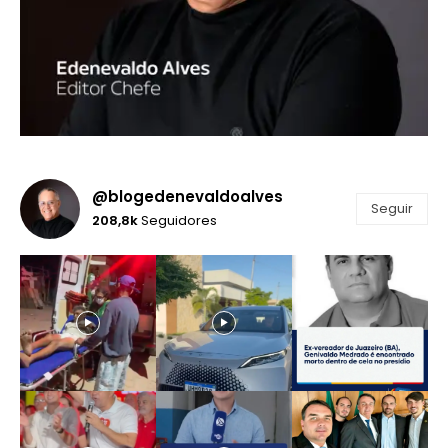
@blogedenevaldoalves
Seguir
208,8k
Seguidores