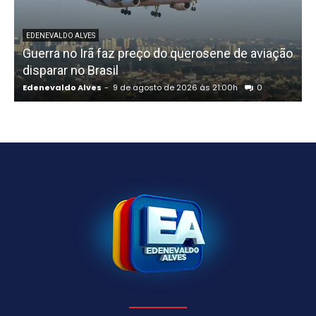
EDENEVALDO ALVES
Guerra no Irã faz preço do querosene de aviação
disparar no Brasil
Edenevaldo Alves
-
9 de agosto de 2026 às 21:00h
0
E