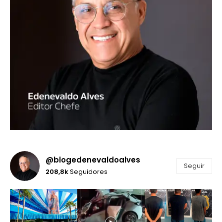
@blogedenevaldoalves
Seguir
208,8k
Seguidores