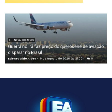
EDENEVALDO ALVES
Guerra no Irã faz preço do querosene de aviação
disparar no Brasil
Edenevaldo Alves
-
9 de agosto de 2026 às 21:00h
0
E