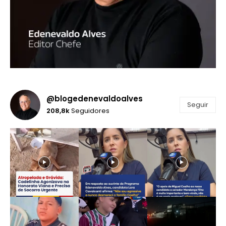
@blogedenevaldoalves
Seguir
208,8k
Seguidores