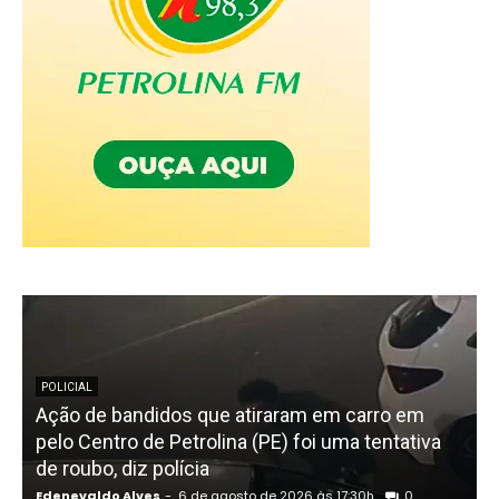
POLICIAL
Ação de bandidos que atiraram em carro em
pelo Centro de Petrolina (PE) foi uma tentativa
de roubo, diz polícia
Edenevaldo Alves
-
6 de agosto de 2026 às 17:30h
0
E