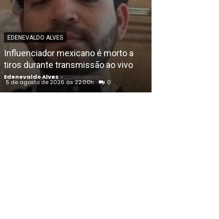
EDENEVALDO ALVE
EDENEVALDO ALVES
União Progress
Influenciador mexicano é morto a
Raquel Lyra e o
tiros durante transmissão ao vivo
de Eduardo da
Edenevaldo Alves
-
Edenevaldo Alves
5 de agosto de 2026 às 22:00h
0
5 de agosto de 202