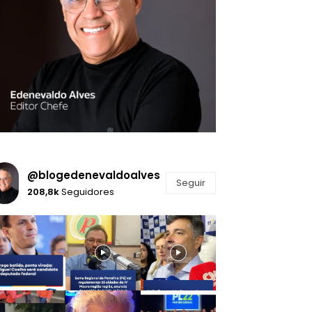
@blogedenevaldoalves
Seguir
208,8k
Seguidores