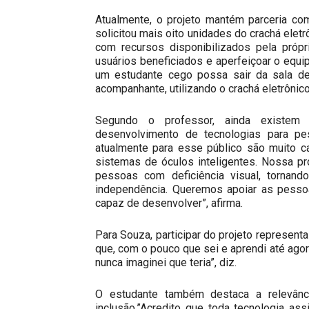
Atualmente, o projeto mantém parceria co
solicitou mais oito unidades do crachá eletr
com recursos disponibilizados pela própr
usuários beneficiados e aperfeiçoar o equip
um estudante cego possa sair da sala de
acompanhante, utilizando o crachá eletrônico 
Segundo o professor, ainda existem p
desenvolvimento de tecnologias para pe
atualmente para esse público são muito ca
sistemas de óculos inteligentes. Nossa pr
pessoas com deficiência visual, tornan
independência. Queremos apoiar as pesso
capaz de desenvolver”, afirma.
Para Souza, participar do projeto represent
que, com o pouco que sei e aprendi até ago
nunca imaginei que teria”, diz.
O estudante também destaca a relevânc
inclusão.”Acredito que toda tecnologia as