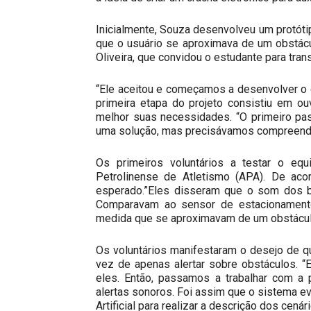
Inicialmente, Souza desenvolveu um protót
que o usuário se aproximava de um obstácu
Oliveira, que convidou o estudante para tran
“Ele aceitou e começamos a desenvolver o cr
primeira etapa do projeto consistiu em o
melhor suas necessidades. “O primeiro pa
uma solução, mas precisávamos compreender
Os primeiros voluntários a testar o eq
Petrolinense de Atletismo (APA). De ac
esperado.”Eles disseram que o som dos b
Comparavam ao sensor de estacionamento
medida que se aproximavam de um obstáculo”,
Os voluntários manifestaram o desejo de q
vez de apenas alertar sobre obstáculos. 
eles. Então, passamos a trabalhar com a
alertas sonoros. Foi assim que o sistema evo
Artificial para realizar a descrição dos cenár