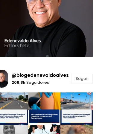
@blogedenevaldoalves
Seguir
208,8k
Seguidores