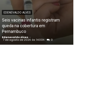
EDENEVALDO ALVES
EDENEVALDO ALVE
Seis vacinas infantis registram
Petrolina (PE):
queda na cobertura em
de novo semáf
Pernambuco
Transnordesti
Edenevaldo Alves
-
Edenevaldo Alves
7 de agosto de 2026 às 14:00h
0
7 de agosto de 202