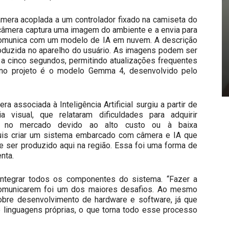
mera acoplada a um controlador fixado na camiseta do
a câmera captura uma imagem do ambiente e a envia para
e comunica com um modelo de IA em nuvem. A descrição
roduzida no aparelho do usuário. As imagens podem ser
 a cinco segundos, permitindo atualizações frequentes
a no projeto é o modelo Gemma 4, desenvolvido pelo
a associada à Inteligência Artificial surgiu a partir de
visual, que relataram dificuldades para adquirir
es no mercado devido ao alto custo ou à baixa
 quis criar um sistema embarcado com câmera e IA que
 ser produzido aqui na região. Essa foi uma forma de
nta.
i integrar todos os componentes do sistema. “Fazer a
e comunicarem foi um dos maiores desafios. Ao mesmo
obre desenvolvimento de hardware e software, já que
 linguagens próprias, o que torna todo esse processo