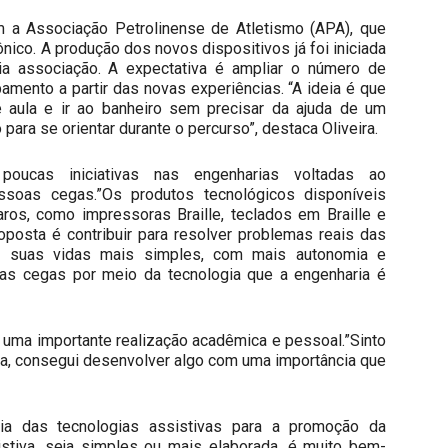
m a Associação Petrolinense de Atletismo (APA), que
ônico. A produção dos novos dispositivos já foi iniciada
ia associação. A expectativa é ampliar o número de
amento a partir das novas experiências. “A ideia é que
 aula e ir ao banheiro sem precisar da ajuda de um
para se orientar durante o percurso”, destaca Oliveira.
oucas iniciativas nas engenharias voltadas ao
ssoas cegas.”Os produtos tecnológicos disponíveis
ros, como impressoras Braille, teclados em Braille e
oposta é contribuir para resolver problemas reais das
do suas vidas mais simples, com mais autonomia e
as cegas por meio da tecnologia que a engenharia é
a uma importante realização acadêmica e pessoal.”Sinto
ra, consegui desenvolver algo com uma importância que
ia das tecnologias assistivas para a promoção da
sistiva, seja simples ou mais elaborada, é muito bem-