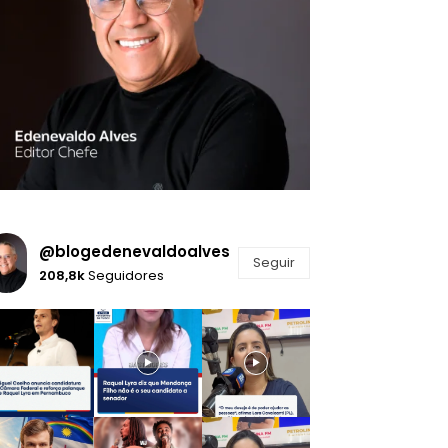
@blogedenevaldoalves
Seguir
208,8k
Seguidores