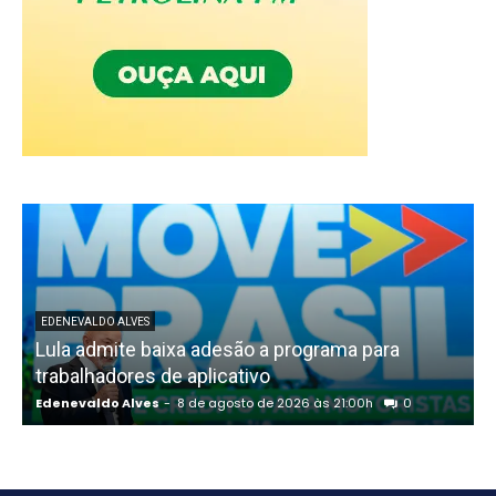
EDENEVALDO ALVES
Lula admite baixa adesão a programa para
trabalhadores de aplicativo
Edenevaldo Alves
-
8 de agosto de 2026 às 21:00h
0
E