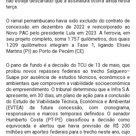
não esteja descartado que a assinatura ocorra ainda nesta
terça.
O ramal pernambucano havia sido excluído do contrato de
concessão em dezembro de 2022 e reincorporado ao
Novo PAC pelo presidente Lula em 2023. A ferrovia, em
seu projeto completo, soma 1.757 quilômetros, dos quais
1.209 quilômetros integram a Fase 1, ligando Eliseu
Martins (PI) ao Porto de Pecém (CE).
O pano de fundo é a decisão do TCU de 13 de maio, que
proibiu novos repasses federais ao trecho Salgueiro–
Suape por ausência de estudos técnicos, econômicos e
ambientais que comprovem a viabilidade socioeconômica
do empreendimento. O tribunal determinou que a Infra S.A.
apresente, em 30 dias, um plano de ação para a conclusão
do Estudo de Viabilidade Técnica, Econômica e Ambiental
(EVTEA) da futura concessão, com cronograma,
responsáveis e marcos temporais definidos. O senador
Humberto Costa (PT-PE) classificou a decisão como
equivocada e alertou que havia previsão de R$ 200
milhões em aportes federais para o trecho neste ano, cujo