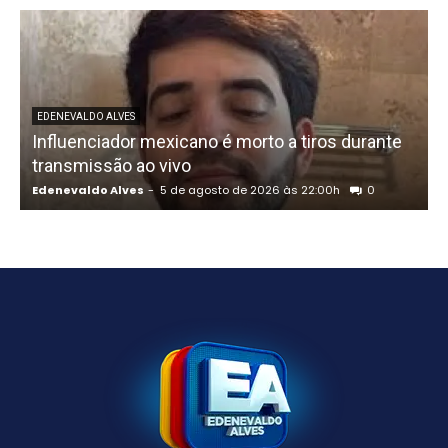
U
EDENEVALDO ALVES
Influenciador mexicano é morto a tiros durante
o
transmissão ao vivo
Edenevaldo Alves
-
5 de agosto de 2026 às 22:00h
0
E