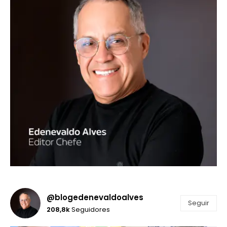
@blogedenevaldoalves
Seguir
208,8k
Seguidores