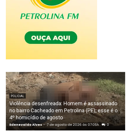
POLICIAL
Violência desenfreada: Homem é assassinado
P
no bairro Cacheado em Petrolina (PE); esse é o
4º homicídio de agosto
Edenevaldo Alves
-
7 de agosto de 2026 às 07:05h
0
E