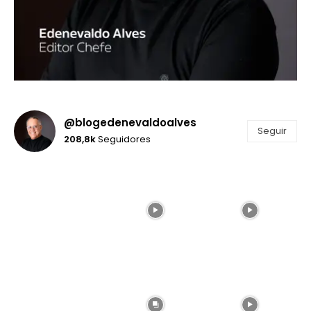
@blogedenevaldoalves
Seguir
208,8k
Seguidores