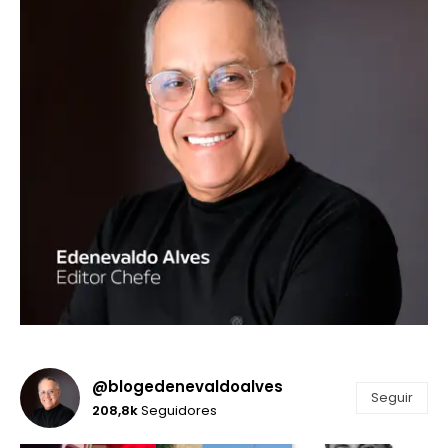
@blogedenevaldoalves
Seguir
208,8k
Seguidores