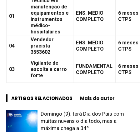
Técnico em
manutenção de
equipamentos e
ENS. MEDIO
6 meses
01
instrumentos
COMPLETO
CTPS
médico-
hospitalares
Vendedor
ENS. MEDIO
6 meses
04
pracista
COMPLETO
CTPS
3553602
Vigilante de
FUNDAMENTAL
6 meses
03
escolta a carro
COMPLETO
CTPS
forte
ARTIGOS RELACIONADOS
Mais do autor
Domingo (9), terá Dia dos Pais com
muitas nuvens o dia todo, mas a
máxima chega a 34º