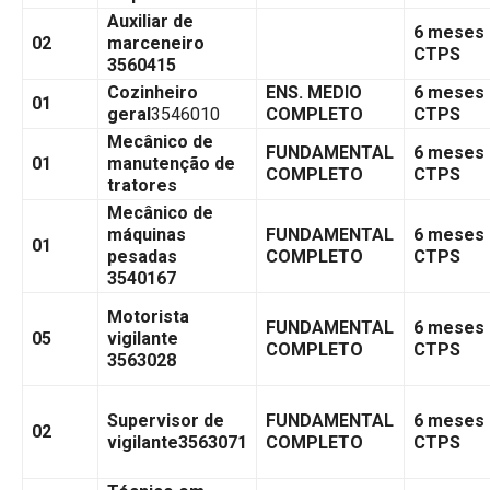
Auxiliar de
6 meses
02
marceneiro
CTPS
3560415
Cozinheiro
ENS. MEDIO
6 meses
01
geral
3546010
COMPLETO
CTPS
Mecânico de
FUNDAMENTAL
6 meses
01
manutenção de
COMPLETO
CTPS
tratores
Mecânico de
máquinas
FUNDAMENTAL
6 meses
01
pesadas
COMPLETO
CTPS
3540167
Motorista
FUNDAMENTAL
6 meses
05
vigilante
COMPLETO
CTPS
3563028
Supervisor de
FUNDAMENTAL
6 meses
02
vigilante3563071
COMPLETO
CTPS