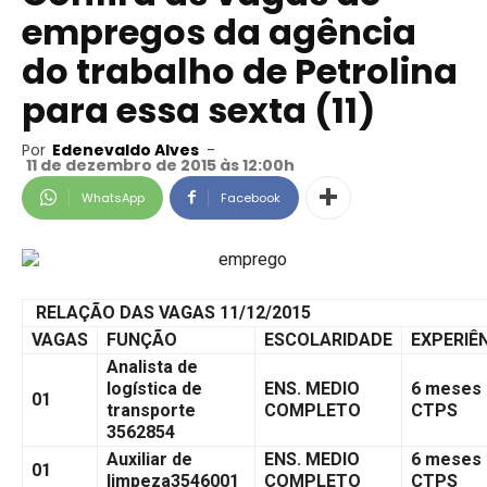
empregos da agência
do trabalho de Petrolina
para essa sexta (11)
Por
Edenevaldo Alves
-
11 de dezembro de 2015 às 12:00h
WhatsApp
Facebook
RELAÇÃO DAS VAGAS 11/12/2015
VAGAS
FUNÇÃO
ESCOLARIDADE
EXPERIÊ
Analista de
logística de
ENS. MEDIO
6 meses
01
transporte
COMPLETO
CTPS
3562854
Auxiliar de
ENS. MEDIO
6 meses
01
limpeza3546001
COMPLETO
CTPS