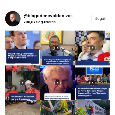
@blogedenevaldoalves
Seguir
208,8k
Seguidores