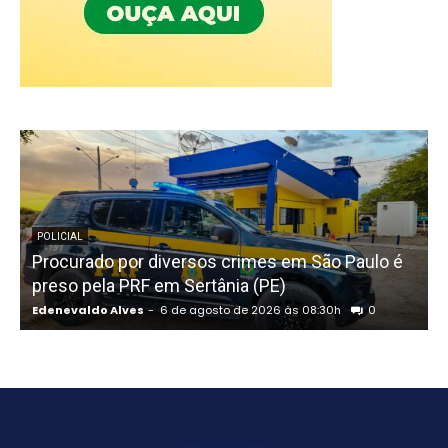
POLICIAL
Procurado por diversos crimes em São Paulo é
P
preso pela PRF em Sertânia (PE)
Edenevaldo Alves
-
6 de agosto de 2026 às 08:30h
0
E