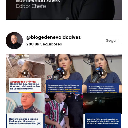
@blogedenevaldoalves
Seguir
208,8k
Seguidores