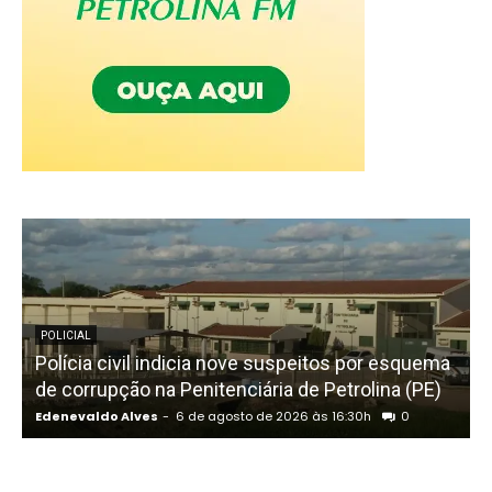
POLICIAL
Polícia civil indicia nove suspeitos por esquema
C
de corrupção na Penitenciária de Petrolina (PE)
Edenevaldo Alves
-
6 de agosto de 2026 às 16:30h
0
E