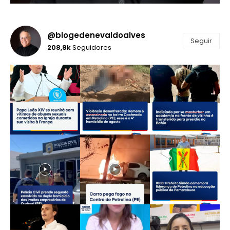
@blogedenevaldoalves
Seguir
208,8k
Seguidores