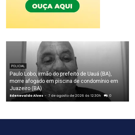
POLICIAL
Paulo Lobo, irmão do prefeito de Uauá (BA),
morre afogado em piscina de condomínio em
s
Juazeiro (BA)
Edenevaldo Alves
-
7 de agosto de 2026 às 12:30h
0
E