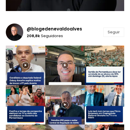
@blogedenevaldoalves
Seguir
208,8k
Seguidores