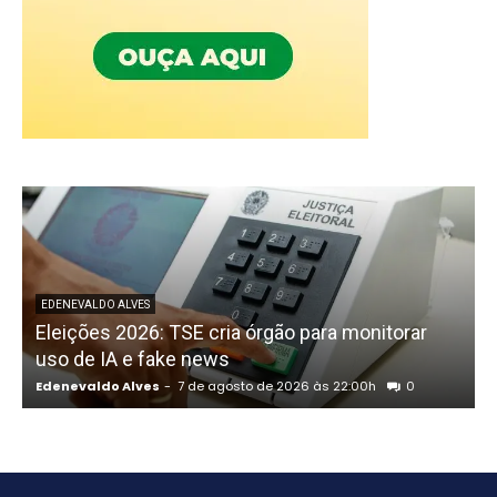
P
EDENEVALDO ALVES
Eleições 2026: TSE cria órgão para monitorar
uso de IA e fake news
Edenevaldo Alves
-
7 de agosto de 2026 às 22:00h
0
E