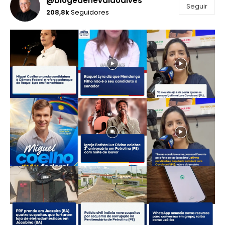
@blogedenevaldoalves
Seguir
208,8k
Seguidores