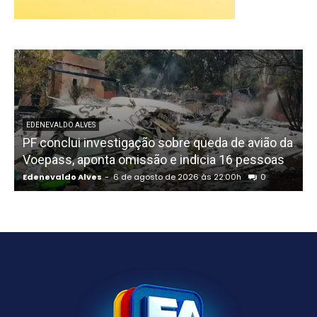
EDENEVALDO ALVES
PF conclui investigação sobre queda de avião da
I
Voepass, aponta omissão e indicia 16 pessoas
Edenevaldo Alves
-
6 de agosto de 2026 às 22:00h
0
E