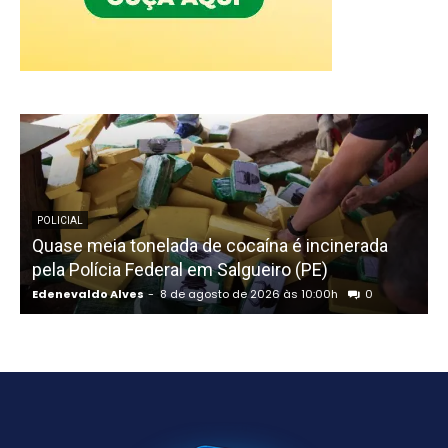
POLICIAL
Quase meia tonelada de cocaína é incinerada
A
pela Polícia Federal em Salgueiro (PE)
a
Edenevaldo Alves
-
8 de agosto de 2026 às 10:00h
0
E