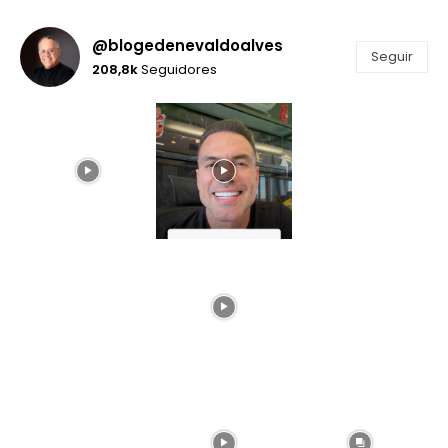
@blogedenevaldoalves
Seguir
208,8k
Seguidores